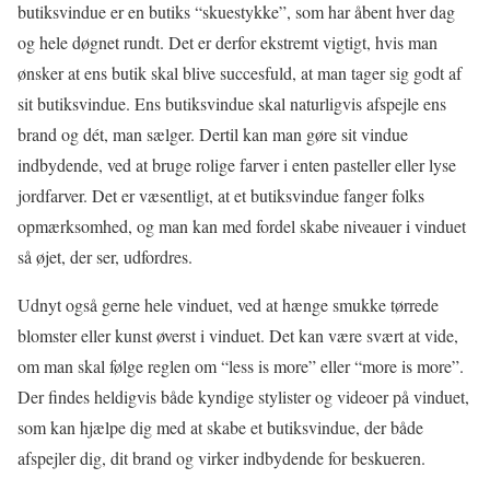
butiksvindue er en butiks “skuestykke”, som har åbent hver dag
og hele døgnet rundt. Det er derfor ekstremt vigtigt, hvis man
ønsker at ens butik skal blive succesfuld, at man tager sig godt af
sit butiksvindue. Ens butiksvindue skal naturligvis afspejle ens
brand og dét, man sælger. Dertil kan man gøre sit vindue
indbydende, ved at bruge rolige farver i enten pasteller eller lyse
jordfarver. Det er væsentligt, at et butiksvindue fanger folks
opmærksomhed, og man kan med fordel skabe niveauer i vinduet
så øjet, der ser, udfordres.
Udnyt også gerne hele vinduet, ved at hænge smukke tørrede
blomster eller kunst øverst i vinduet. Det kan være svært at vide,
om man skal følge reglen om “less is more” eller “more is more”.
Der findes heldigvis både kyndige stylister og videoer på vinduet,
som kan hjælpe dig med at skabe et butiksvindue, der både
afspejler dig, dit brand og virker indbydende for beskueren.