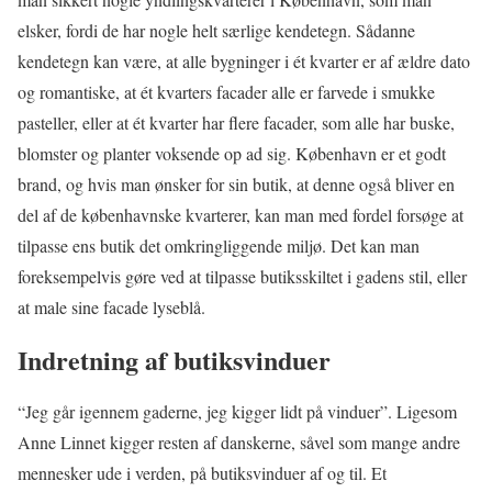
elsker, fordi de har nogle helt særlige kendetegn. Sådanne
kendetegn kan være, at alle bygninger i ét kvarter er af ældre dato
og romantiske, at ét kvarters facader alle er farvede i smukke
pasteller, eller at ét kvarter har flere facader, som alle har buske,
blomster og planter voksende op ad sig. København er et godt
brand, og hvis man ønsker for sin butik, at denne også bliver en
del af de københavnske kvarterer, kan man med fordel forsøge at
tilpasse ens butik det omkringliggende miljø. Det kan man
foreksempelvis gøre ved at tilpasse butiksskiltet i gadens stil, eller
at male sine facade lyseblå.
Indretning af butiksvinduer
“Jeg går igennem gaderne, jeg kigger lidt på vinduer”. Ligesom
Anne Linnet kigger resten af danskerne, såvel som mange andre
mennesker ude i verden, på butiksvinduer af og til. Et