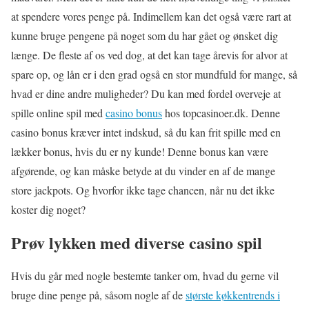
at spendere vores penge på. Indimellem kan det også være rart at
kunne bruge pengene på noget som du har gået og ønsket dig
længe. De fleste af os ved dog, at det kan tage årevis for alvor at
spare op, og lån er i den grad også en stor mundfuld for mange, så
hvad er dine andre muligheder? Du kan med fordel overveje at
spille online spil med
casino bonus
hos topcasinoer.dk. Denne
casino bonus kræver intet indskud, så du kan frit spille med en
lækker bonus, hvis du er ny kunde! Denne bonus kan være
afgørende, og kan måske betyde at du vinder en af de mange
store jackpots. Og hvorfor ikke tage chancen, når nu det ikke
koster dig noget?
Prøv lykken med diverse casino spil
Hvis du går med nogle bestemte tanker om, hvad du gerne vil
bruge dine penge på, såsom nogle af de
største køkkentrends i