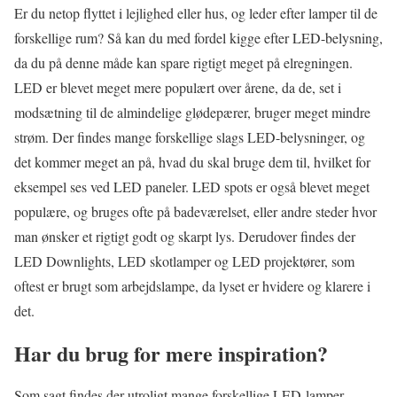
Er du netop flyttet i lejlighed eller hus, og leder efter lamper til de
forskellige rum? Så kan du med fordel kigge efter LED-belysning,
da du på denne måde kan spare rigtigt meget på elregningen.
LED er blevet meget mere populært over årene, da de, set i
modsætning til de almindelige glødepærer, bruger meget mindre
strøm. Der findes mange forskellige slags LED-belysninger, og
det kommer meget an på, hvad du skal bruge dem til, hvilket for
eksempel ses ved LED paneler. LED spots er også blevet meget
populære, og bruges ofte på badeværelset, eller andre steder hvor
man ønsker et rigtigt godt og skarpt lys. Derudover findes der
LED Downlights, LED skotlamper og LED projektører, som
oftest er brugt som arbejdslampe, da lyset er hvidere og klarere i
det.
Har du brug for mere inspiration?
Som sagt findes der utroligt mange forskellige LED-lamper,