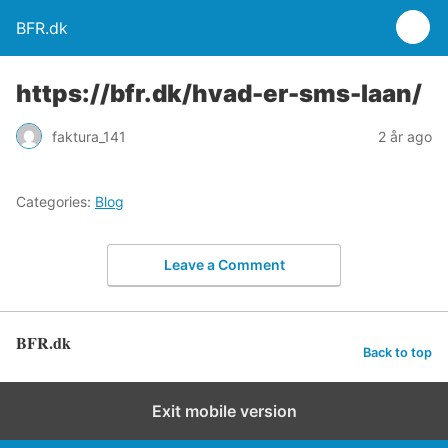
BFR.dk
https://bfr.dk/hvad-er-sms-laan/
faktura_141
2 år ago
Categories:
Blog
Leave a Comment
BFR.dk
Back to top
Exit mobile version