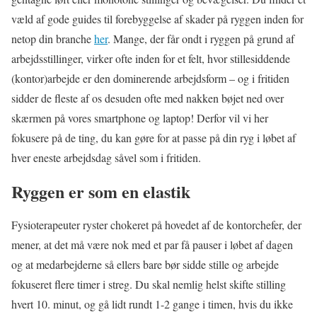
væld af gode guides til forebyggelse af skader på ryggen inden for
netop din branche
her
. Mange, der får ondt i ryggen på grund af
arbejdsstillinger, virker ofte inden for et felt, hvor stillesiddende
(kontor)arbejde er den dominerende arbejdsform – og i fritiden
sidder de fleste af os desuden ofte med nakken bøjet ned over
skærmen på vores smartphone og laptop! Derfor vil vi her
fokusere på de ting, du kan gøre for at passe på din ryg i løbet af
hver eneste arbejdsdag såvel som i fritiden.
Ryggen er som en elastik
Fysioterapeuter ryster chokeret på hovedet af de kontorchefer, der
mener, at det må være nok med et par få pauser i løbet af dagen
og at medarbejderne så ellers bare bør sidde stille og arbejde
fokuseret flere timer i streg. Du skal nemlig helst skifte stilling
hvert 10. minut, og gå lidt rundt 1-2 gange i timen, hvis du ikke