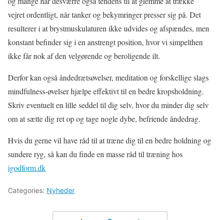
og mange har desværre også tendens til at glemme at trække
vejret ordentligt, når tanker og bekymringer presser sig på. Det
resulterer i at brystmuskulaturen ikke udvides og afspændes, men
konstant befinder sig i en anstrengt position, hvor vi simpelthen
ikke får nok af den velgørende og beroligende ilt.
Derfor kan også åndedrætsøvelser, meditation og forskellige slags
mindfulness-øvelser hjælpe effektivt til en bedre kropsholdning.
Skriv eventuelt en lille seddel til dig selv, hvor du minder dig selv
om at sætte dig ret op og tage nogle dybe, befriende åndedrag.
Hvis du gerne vil have råd til at træne dig til en bedre holdning og
sundere ryg, så kan du finde en masse råd til træning hos
igodform.dk
Categories:
Nyheder