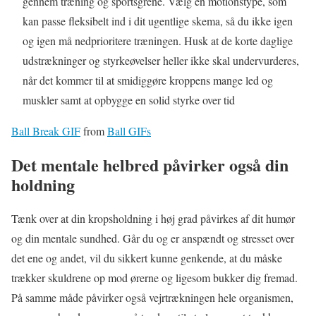
gennem træning og sportsgrene. Vælg en motionstype, som
kan passe fleksibelt ind i dit ugentlige skema, så du ikke igen
og igen må nedprioritere træningen. Husk at de korte daglige
udstrækninger og styrkeøvelser heller ikke skal undervurderes,
når det kommer til at smidiggøre kroppens mange led og
muskler samt at opbygge en solid styrke over tid
Ball Break GIF
from
Ball GIFs
Det mentale helbred påvirker også din
holdning
Tænk over at din kropsholdning i høj grad påvirkes af dit humør
og din mentale sundhed. Går du og er anspændt og stresset over
det ene og andet, vil du sikkert kunne genkende, at du måske
trækker skuldrene op mod ørerne og ligesom bukker dig fremad.
På samme måde påvirker også vejrtrækningen hele organismen,