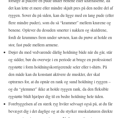
forsøge at placere en pude under benene eller knæhaserne, da
det kan lette et mere eller mindre skjult pres på den nedre del af
ryggen. Sover du på siden, kan du ligge med en lang pude (eller
flere mindre puder), som du så “krammer” mellem knæene og
benene. Oplever du desuden smerter i nakken og skuldrene,
fordi de krummes frem under søvnen, kan du prøve at holde en
stor, fast pude mellem armene.
Døjer du med vedvarende dårlig holdning både når du går, står
og sidder, bør du overveje i en periode at bruge en professionel
rygstøtte i form holdningskorrigerende seler eller t-shirts. På
den måde kan du konstant aktivere de muskler, der skal
optrænes for, at du opnår en rank og sund holdning i ryggen –
og du “glemmer” ikke at holde ryggen rank, da den fleksible
rygstøtte blidt hjælper dig til en bedre holdning hele tiden.
Forebyggelsen af en stærk ryg hviler selvsagt også på, at du får
bevæget dig i det daglige og at du styrker muskulaturen direkte