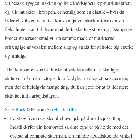
vil belaste ryggen, nakken og hele kredsløbet! Rygmuskulaturen,
og alle muskler i kroppen, er nemlig som en elastik – hvis du
lader elastikken være i et konstant jævnt stræk mister den sin
fleksibilitet over tid, hvorimod de forskellige stræk og afslappelse
holder materialet smidigt. På samme måde er musklerne
afhængige af vekslen mellem slap og strakt for at holde sig stærke
og smidige.
Det kan være svært at huske at veksle mellem forskellige
stillinger, når man netop sidder fordybet i arbejdet på skærmen,
men der er heldigvis mange ting, du kan gøre for at få lidt mere
aktivitet ind i arbejdsdagen.
Sore Back GIF
from
Soreback GIFs
Først og fremmest skal du have tjek på din arbejdsstilling:
Indstil derfor din kontorstol så dine øjne er på højde med det
øverste af computerskærmen. En mindre nedadskuende vinkel