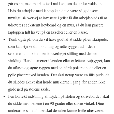
går os an, men mærk efter i nakken, om det er for voldsomt.
Hvis du arbejder med laptop kan dette være så godt som
umuligt, så overvej at investere i (eller få din arbejdsplads til at
udlevere) et eksternt keyboard og en mus, så du kan placere
laptoppen lidt hævet på en læsehest eller en kasse.
Tænk også på, om du vil have godt af at sidde på en skråpude,
som kan styrke din holdning og rette ryggen ud – det er
sværere at falde ind i en foroverbøjet stilling med denne
vinkling. Har du smerter i lænden eller er lettere svajrygget, kan
du aflaste og støtte ryggen med en hårdt polstret pude eller en
pølle placeret ved lænden. Det skal netop være en lille pude, da
du således aktivt skal holde musklerne i gang, for at den ikke
glide ned på stolens sæde.
I en korrekt indstilling af højden på stolen og skrivebordet, skal
du sidde med benene i en 90 grader eller større vinkel. Dine
underarme samt albuer skal desuden kunne hvile ubesværet