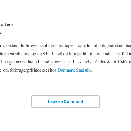
markedet
kat
æksten i forbruget, skal der også tages højde for, at boligens stand har
dag centralvarme og eget bad, hvilket kun gjaldt få husstande i 1940. D
, at gennemsnittet af antal personer pr. husstand er faldet siden 1940, o
e om forbrugerprisindekset hos
Danmark Statistik
.
Leave a Comment