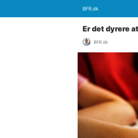
BFR.dk
Er det dyrere a
BFR.dk