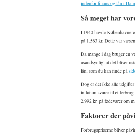
indenfor finans og lån i Da
Så meget har vor
I 1940 havde Københavnere i
på 1.563 kr. Dette var væsen
Da mange i dag bruger en væse
usandsynligt at det bliver n
lån, som du kan finde på
sid
Dog er det ikke alle udgifte
inflation svarer til et forb
2.992 kr. på fødevarer om m
Faktorer der påv
Forbrugspriserne bliver påvir