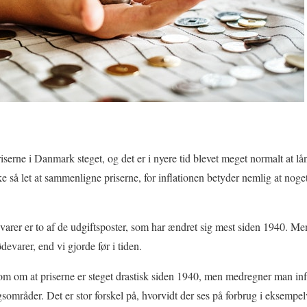
serne i Danmark steget, og det er i nyere tid blevet meget normalt at lå
ke så let at sammenligne priserne, for inflationen betyder nemlig at noget
varer er to af de udgiftsposter, som har ændret sig mest siden 1940. Men
evarer, end vi gjorde før i tiden.
m om at priserne er steget drastisk siden 1940, men medregner man infl
ugsområder. Det er stor forskel på, hvorvidt der ses på forbrug i eksempe