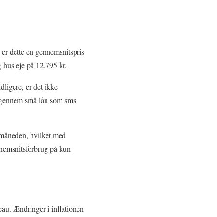
er dette en gennemsnitspris
 husleje på 12.795 kr.
dligere, er det ikke
ke gennem små lån som sms
m måneden, hvilket med
ennemsnitsforbrug på kun
veau. Ændringer i inflationen