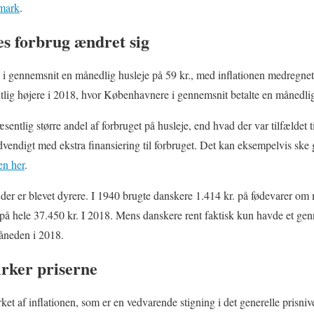
nmark
.
es forbrug ændret sig
 gennemsnit en månedlig husleje på 59 kr., med inflationen medregnet 
tlig højere i 2018, hvor Københavnere i gennemsnit betalte en månedlig
ntlig større andel af forbruget på husleje, end hvad der var tilfældet ti
ødvendigt med ekstra finansiering til forbruget. Det kan eksempelvis s
en her
.
r der er blevet dyrere. I 1940 brugte danskere 1.414 kr. på fødevarer o
rug på hele 37.450 kr. I 2018. Mens danskere rent faktisk kun havde et g
åneden i 2018.
irker priserne
ket af inflationen, som er en vedvarende stigning i det generelle prisni