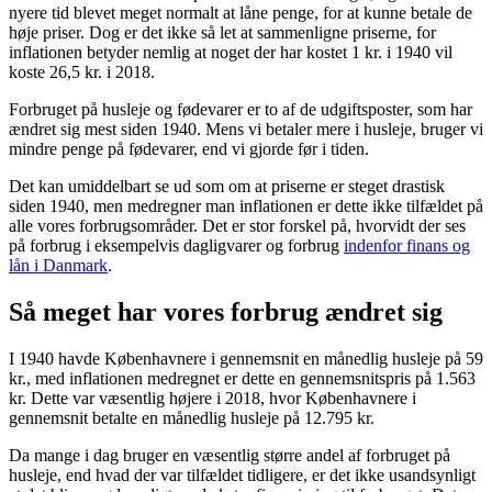
nyere tid blevet meget normalt at låne penge, for at kunne betale de
høje priser. Dog er det ikke så let at sammenligne priserne, for
inflationen betyder nemlig at noget der har kostet 1 kr. i 1940 vil
koste 26,5 kr. i 2018.
Forbruget på husleje og fødevarer er to af de udgiftsposter, som har
ændret sig mest siden 1940. Mens vi betaler mere i husleje, bruger vi
mindre penge på fødevarer, end vi gjorde før i tiden.
Det kan umiddelbart se ud som om at priserne er steget drastisk
siden 1940, men medregner man inflationen er dette ikke tilfældet på
alle vores forbrugsområder. Det er stor forskel på, hvorvidt der ses
på forbrug i eksempelvis dagligvarer og forbrug
indenfor finans og
lån i Danmark
.
Så meget har vores forbrug ændret sig
I 1940 havde Københavnere i gennemsnit en månedlig husleje på 59
kr., med inflationen medregnet er dette en gennemsnitspris på 1.563
kr. Dette var væsentlig højere i 2018, hvor Københavnere i
gennemsnit betalte en månedlig husleje på 12.795 kr.
Da mange i dag bruger en væsentlig større andel af forbruget på
husleje, end hvad der var tilfældet tidligere, er det ikke usandsynligt