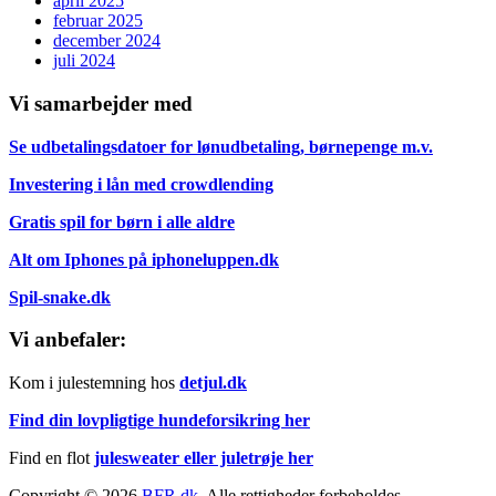
april 2025
februar 2025
december 2024
juli 2024
Vi samarbejder med
Se udbetalingsdatoer for lønudbetaling, børnepenge m.v.
Investering i lån med crowdlending
Gratis spil for børn i alle aldre
Alt om Iphones på iphoneluppen.dk
Spil-snake.dk
Vi anbefaler:
Kom i julestemning hos
detjul.dk
Find din lovpligtige hundeforsikring her
Find en flot
julesweater eller juletrøje her
Copyright © 2026
BFR.dk
. Alle rettigheder forbeholdes.