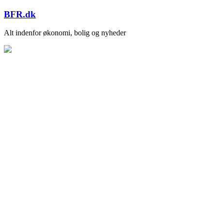
Skip
BFR.dk
to
content
Alt indenfor økonomi, bolig og nyheder