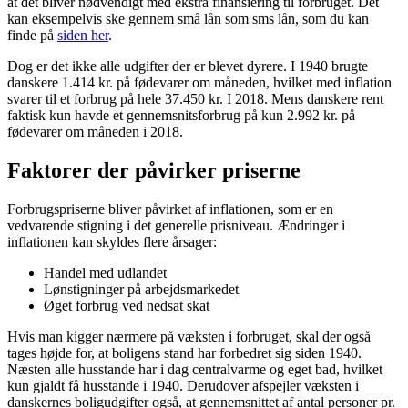
at det bliver nødvendigt med ekstra finansiering til forbruget. Det
kan eksempelvis ske gennem små lån som sms lån, som du kan
finde på
siden her
.
Dog er det ikke alle udgifter der er blevet dyrere. I 1940 brugte
danskere 1.414 kr. på fødevarer om måneden, hvilket med inflation
svarer til et forbrug på hele 37.450 kr. I 2018. Mens danskere rent
faktisk kun havde et gennemsnitsforbrug på kun 2.992 kr. på
fødevarer om måneden i 2018.
Faktorer der påvirker priserne
Forbrugspriserne bliver påvirket af inflationen, som er en
vedvarende stigning i det generelle prisniveau. Ændringer i
inflationen kan skyldes flere årsager:
Handel med udlandet
Lønstigninger på arbejdsmarkedet
Øget forbrug ved nedsat skat
Hvis man kigger nærmere på væksten i forbruget, skal der også
tages højde for, at boligens stand har forbedret sig siden 1940.
Næsten alle husstande har i dag centralvarme og eget bad, hvilket
kun gjaldt få husstande i 1940. Derudover afspejler væksten i
danskernes boligudgifter også, at gennemsnittet af antal personer pr.