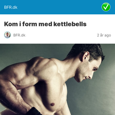
BFR.dk
Kom i form med kettlebells
BFR.dk
2 år ago