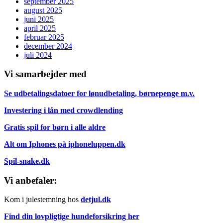
september 2025
august 2025
juni 2025
april 2025
februar 2025
december 2024
juli 2024
Vi samarbejder med
Se udbetalingsdatoer for lønudbetaling, børnepenge m.v.
Investering i lån med crowdlending
Gratis spil for børn i alle aldre
Alt om Iphones på iphoneluppen.dk
Spil-snake.dk
Vi anbefaler:
Kom i julestemning hos
detjul.dk
Find din lovpligtige hundeforsikring her