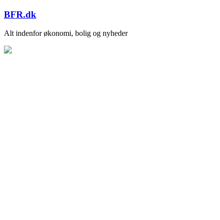
Skip
BFR.dk
to
content
Alt indenfor økonomi, bolig og nyheder