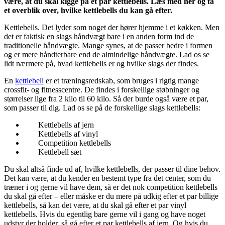
være, at du skal kigge på et par kettlebells. Læs med her og få
et overblik over, hvilke kettlebells du kan gå efter.
Kettlebells. Det lyder som noget der hører hjemme i et køkken. Men
det er faktisk en slags håndvægt bare i en anden form ind de
traditionelle håndvægte. Mange synes, at de passer bedre i formen
og er mere håndterbare end de almindelige håndvægte. Lad os se
lidt nærmere på, hvad kettlebells er og hvilke slags der findes.
En
kettlebell
er et træningsredskab, som bruges i rigtig mange
crossfit- og fitnesscentre. De findes i forskellige støbninger og
størrelser lige fra 2 kilo til 60 kilo. Så der burde også være et par,
som passer til dig. Lad os se på de forskellige slags kettlebells:
Kettlebells af jern
Kettlebells af vinyl
Competition kettlebells
Kettlebell sæt
Du skal altså finde ud af, hvilke kettlebells, der passer til dine behov.
Det kan være, at du kender en bestemt type fra det center, som du
træner i og gerne vil have dem, så er det nok competition kettlebells
du skal gå efter – eller måske er du mere på udkig efter et par billige
kettlebells, så kan det være, at du skal gå efter et par vinyl
kettlebells. Hvis du egentlig bare gerne vil i gang og have noget
udstyr der holder, så gå efter et par kettlebells af jern. Og hvis du