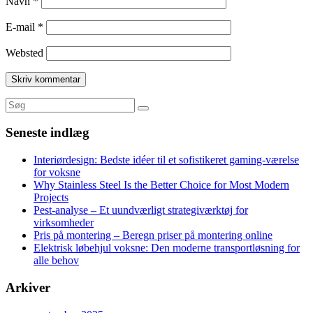
Navn
*
E-mail
*
Websted
Seneste indlæg
Interiørdesign: Bedste idéer til et sofistikeret gaming-værelse
for voksne
Why Stainless Steel Is the Better Choice for Most Modern
Projects
Pest-analyse – Et uundværligt strategiværktøj for
virksomheder
Pris på montering – Beregn priser på montering online
Elektrisk løbehjul voksne: Den moderne transportløsning for
alle behov
Arkiver