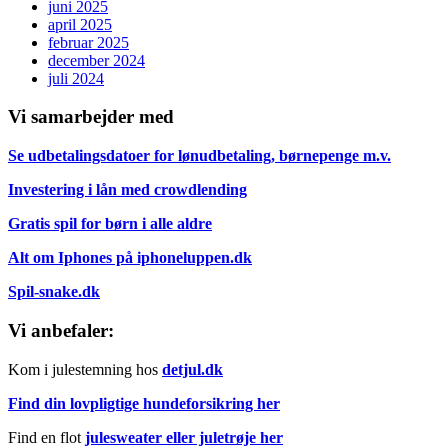
juni 2025
april 2025
februar 2025
december 2024
juli 2024
Vi samarbejder med
Se udbetalingsdatoer for lønudbetaling, børnepenge m.v.
Investering i lån med crowdlending
Gratis spil for børn i alle aldre
Alt om Iphones på iphoneluppen.dk
Spil-snake.dk
Vi anbefaler:
Kom i julestemning hos
detjul.dk
Find din lovpligtige hundeforsikring her
Find en flot
julesweater eller juletrøje her