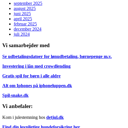
september 2025
august 2025
juni 2025
april 2025
februar 2025
december 2024
juli 2024
Vi samarbejder med
Se udbetalingsdatoer for lønudbetaling, børnepenge m.v.
Investering i lån med crowdlending
Gratis spil for børn i alle aldre
Alt om Iphones på iphoneluppen.dk
Spil-snake.dk
Vi anbefaler:
Kom i julestemning hos
detjul.dk
Find din lovpligtige hundeforsikring her