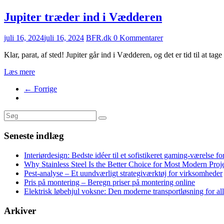
Jupiter træder ind i Vædderen
juli 16, 2024
juli 16, 2024
BFR.dk
0 Kommentarer
Klar, parat, af sted! Jupiter går ind i Vædderen, og det er tid til at tage 
Læs mere
← Forrige
Seneste indlæg
Interiørdesign: Bedste idéer til et sofistikeret gaming-værelse f
Why Stainless Steel Is the Better Choice for Most Modern Proj
Pest-analyse – Et uundværligt strategiværktøj for virksomheder
Pris på montering – Beregn priser på montering online
Elektrisk løbehjul voksne: Den moderne transportløsning for al
Arkiver