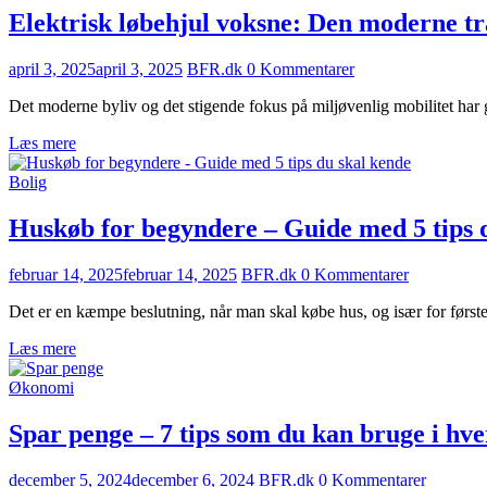
Elektrisk løbehjul voksne: Den moderne tr
april 3, 2025
april 3, 2025
BFR.dk
0 Kommentarer
Det moderne byliv og det stigende fokus på miljøvenlig mobilitet har g
Læs mere
Bolig
Huskøb for begyndere – Guide med 5 tips 
februar 14, 2025
februar 14, 2025
BFR.dk
0 Kommentarer
Det er en kæmpe beslutning, når man skal købe hus, og især for først
Læs mere
Økonomi
Spar penge – 7 tips som du kan bruge i hv
december 5, 2024
december 6, 2024
BFR.dk
0 Kommentarer