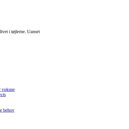
livet i tøjlerne. Uanset
or voksne
ects
le behov