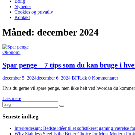
Bolig
Nyheder
Cookies og privatliv
Kontakt
Måned:
december 2024
Økonomi
Spar penge – 7 tips som du kan bruge i hv
december 5, 2024
december 6, 2024
BFR.dk
0 Kommentarer
Hvis du gerne vil spare penge, men ikke helt ved hvordan du kommer 
Læs mere
Seneste indlæg
Interiørdesign: Bedste idéer til et sofistikeret gaming-værelse f
Why Stainless Steel Is the Better Choice for Most Modern Proj