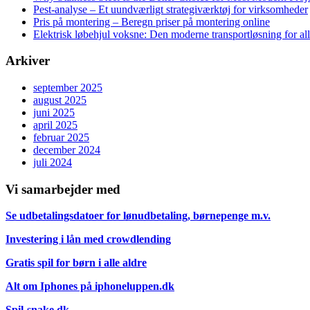
Pest-analyse – Et uundværligt strategiværktøj for virksomheder
Pris på montering – Beregn priser på montering online
Elektrisk løbehjul voksne: Den moderne transportløsning for al
Arkiver
september 2025
august 2025
juni 2025
april 2025
februar 2025
december 2024
juli 2024
Vi samarbejder med
Se udbetalingsdatoer for lønudbetaling, børnepenge m.v.
Investering i lån med crowdlending
Gratis spil for børn i alle aldre
Alt om Iphones på iphoneluppen.dk
Spil-snake.dk