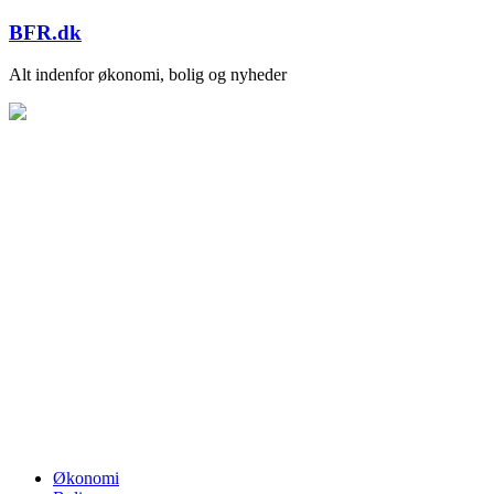
Skip
BFR.dk
to
content
Alt indenfor økonomi, bolig og nyheder
Økonomi