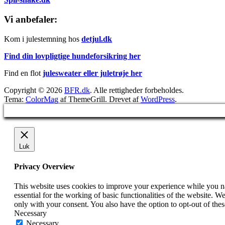
Vi anbefaler:
Kom i julestemning hos
detjul.dk
Find din lovpligtige hundeforsikring her
Find en flot
julesweater eller juletrøje her
Copyright © 2026
BFR.dk
. Alle rettigheder forbeholdes.
Tema:
ColorMag
af ThemeGrill. Drevet af
WordPress
.
Luk
Privacy Overview
This website uses cookies to improve your experience while you nav
essential for the working of basic functionalities of the website. 
only with your consent. You also have the option to opt-out of th
Necessary
Necessary