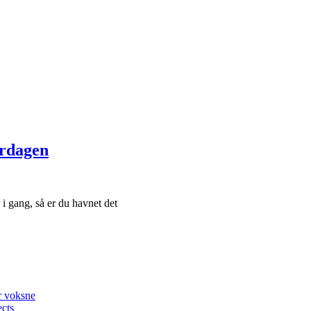
erdagen
i gang, så er du havnet det
or voksne
ects