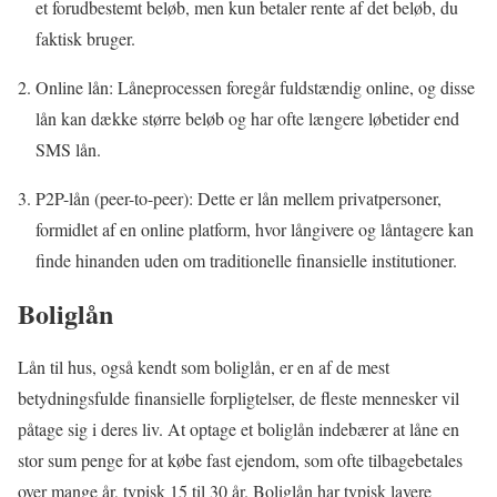
et forudbestemt beløb, men kun betaler rente af det beløb, du
faktisk bruger.
Online lån: Låneprocessen foregår fuldstændig online, og disse
lån kan dække større beløb og har ofte længere løbetider end
SMS lån.
P2P-lån (peer-to-peer): Dette er lån mellem privatpersoner,
formidlet af en online platform, hvor långivere og låntagere kan
finde hinanden uden om traditionelle finansielle institutioner.
Boliglån
Lån til hus, også kendt som boliglån, er en af de mest
betydningsfulde finansielle forpligtelser, de fleste mennesker vil
påtage sig i deres liv. At optage et boliglån indebærer at låne en
stor sum penge for at købe fast ejendom, som ofte tilbagebetales
over mange år, typisk 15 til 30 år. Boliglån har typisk lavere