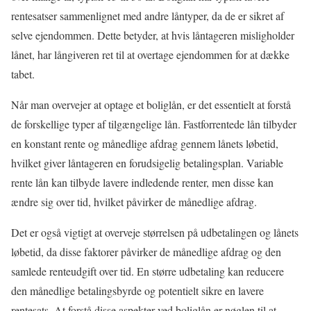
rentesatser sammenlignet med andre låntyper, da de er sikret af
selve ejendommen. Dette betyder, at hvis låntageren misligholder
lånet, har långiveren ret til at overtage ejendommen for at dække
tabet.
Når man overvejer at optage et boliglån, er det essentielt at forstå
de forskellige typer af tilgængelige lån. Fastforrentede lån tilbyder
en konstant rente og månedlige afdrag gennem lånets løbetid,
hvilket giver låntageren en forudsigelig betalingsplan. Variable
rente lån kan tilbyde lavere indledende renter, men disse kan
ændre sig over tid, hvilket påvirker de månedlige afdrag.
Det er også vigtigt at overveje størrelsen på udbetalingen og lånets
løbetid, da disse faktorer påvirker de månedlige afdrag og den
samlede renteudgift over tid. En større udbetaling kan reducere
den månedlige betalingsbyrde og potentielt sikre en lavere
rentesats. At forstå disse aspekter ved boliglån er nøglen til at