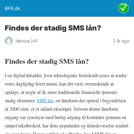
BFR.dk
Findes der stadig SMS lån?
faktura_141
2 år ago
Findes der stadig SMS lån?
I en digital tidsalder, hvor teknologiske fremskridt synes at ændre
vores dagligdag hvert minut, kan det være overraskende at
opdage, at nogle af de mere traditionelle finansielle tjenester
stadig eksisterer.
SMS lån
, en låneform der opstod i begyndelsen
af 2000’erne, er et sådant eksempel. Selvom denne låneform
engang var synonym med hurtig adgang til kontanter gennem en
simpel tekstbesked, har dens popularitet og tilstedeværelse ændret
sig over årene. Denne artikel vil udforske, hvad SMS lån er,