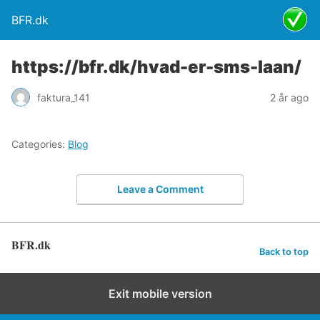
BFR.dk
https://bfr.dk/hvad-er-sms-laan/
faktura_141
2 år ago
Categories:
Blog
Leave a Comment
BFR.dk
Back to top
Exit mobile version