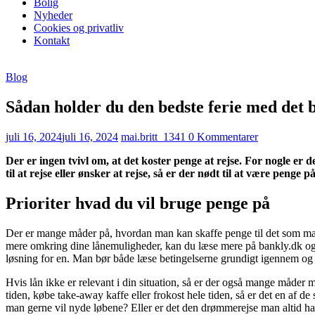
Bolig
Nyheder
Cookies og privatliv
Kontakt
Blog
Sådan holder du den bedste ferie med det b
juli 16, 2024
juli 16, 2024
mai.britt_1341
0 Kommentarer
Der er ingen tvivl om, at det koster penge at rejse. For nogle er de
til at rejse eller ønsker at rejse, så er der nødt til at være penge
Prioriter hvad du vil bruge penge på
Der er mange måder på, hvordan man kan skaffe penge til det som man ger
mere omkring dine lånemuligheder, kan du læse mere på bankly.dk o
løsning for en. Man bør både læse betingelserne grundigt igennem og sik
Hvis lån ikke er relevant i din situation, så er der også mange måder 
tiden, købe take-away kaffe eller frokost hele tiden, så er det en af d
man gerne vil nyde løbene? Eller er det den drømmerejse man altid har