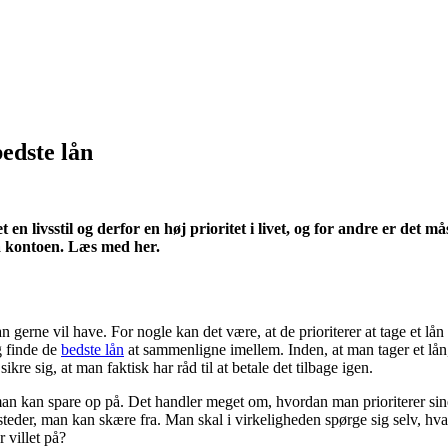
edste lån
t en livsstil og derfor en høj prioritet i livet, og for andre er det
 på kontoen. Læs med her.
ne vil have. For nogle kan det være, at de prioriterer at tage et lån for
g finde de
bedste lån
at sammenligne imellem. Inden, at man tager et lån,
re sig, at man faktisk har råd til at betale det tilbage igen.
man kan spare op på. Det handler meget om, hvordan man prioriterer sine 
e steder, man kan skære fra. Man skal i virkeligheden spørge sig selv, hva
 villet på?