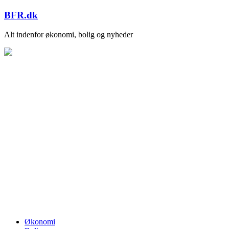
Skip
BFR.dk
to
content
Alt indenfor økonomi, bolig og nyheder
Økonomi