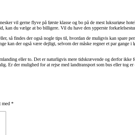
esker vil gerne flyve på første klasse og bo på de mest luksuriøse hote
id, kan du vælge at bo billigere. Vil du have den ypperste forkælelsestur
eller, så findes der også nogle tips til, hvordan de muligvis kan spare 
e kan der også være dejligt, selvom der måske regner et par gange i løb
emlanding eller to. Det er naturligvis mere tidskrævende og derfor ikke f
lig. Er der mulighed for at rejse med landtransport som bus eller tog er 
et med
*