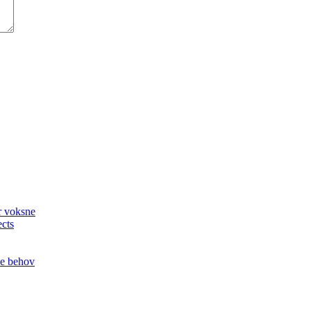
or voksne
ects
le behov