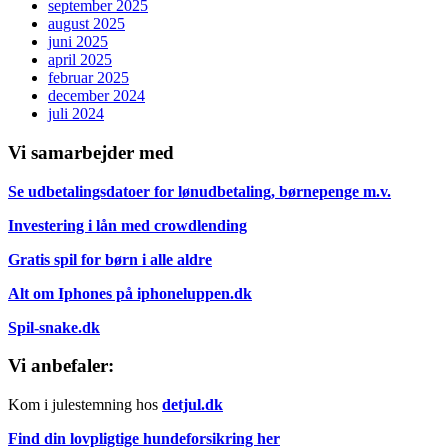
september 2025
august 2025
juni 2025
april 2025
februar 2025
december 2024
juli 2024
Vi samarbejder med
Se udbetalingsdatoer for lønudbetaling, børnepenge m.v.
Investering i lån med crowdlending
Gratis spil for børn i alle aldre
Alt om Iphones på iphoneluppen.dk
Spil-snake.dk
Vi anbefaler:
Kom i julestemning hos
detjul.dk
Find din lovpligtige hundeforsikring her