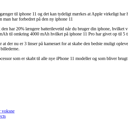
ænger til iphone 11 og det kan tydeligt mærkes at Apple virkeligt har 
om man har forbedret på den ny iphone 11
t den har 20% længere batterilevetid når du bruger din iphone, hvilket v
 til omkring 4000 mAh hvilket på iphone 11 Pro har givet op til 5 ti
 at der nu er 3 linser på kameraet for at skabe den bedste muligt ople
 billederne.
cessor som er skabt til alle nye iPhone 11 modeller og som bliver brugt
or voksne
ects