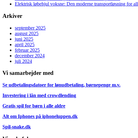
Elektrisk løbehjul voksne: Den moderne transportløsning for al
Arkiver
september 2025
august 2025
juni 2025
april 2025
februar 2025
december 2024
juli 2024
Vi samarbejder med
Se udbetalingsdatoer for lønudbetaling, børnepenge m.v.
Investering i lån med crowdlending
Gratis spil for børn i alle aldre
Alt om Iphones på iphoneluppen.dk
Spil-snake.dk