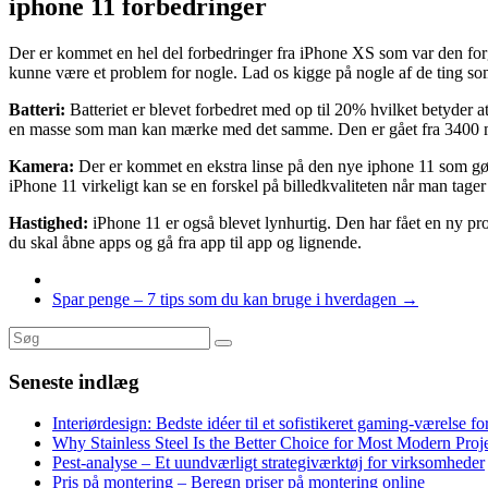
iphone 11 forbedringer
Der er kommet en hel del forbedringer fra iPhone XS som var den forg
kunne være et problem for nogle. Lad os kigge på nogle af de ting s
Batteri:
Batteriet er blevet forbedret med op til 20% hvilket betyder a
en masse som man kan mærke med det samme. Den er gået fra 3400 mAh
Kamera:
Der er kommet en ekstra linse på den nye iphone 11 som gør
iPhone 11 virkeligt kan se en forskel på billedkvaliteten når man tager
Hastighed:
iPhone 11 er også blevet lynhurtig. Den har fået en ny pro
du skal åbne apps og gå fra app til app og lignende.
Spar penge – 7 tips som du kan bruge i hverdagen
→
Seneste indlæg
Interiørdesign: Bedste idéer til et sofistikeret gaming-værelse f
Why Stainless Steel Is the Better Choice for Most Modern Proj
Pest-analyse – Et uundværligt strategiværktøj for virksomheder
Pris på montering – Beregn priser på montering online