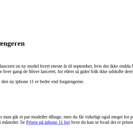
gængeren
lanceret en ny model hvert eneste år til september, hvis der ikke endda b
e hver gang de bliver lanceret, for ellers så gider folk ikke udskifte de
t den ny iphone 11 er bedre end forgængerne.
vis man gik et par modeller tilbage, men du får virkeligt også meget fo
 6 måneder. Se
Prisen på iphone 11 her
hvor du kan se hvad det er prisen