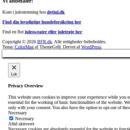
Vi anbefaler:
Kom i julestemning hos
detjul.dk
Find din lovpligtige hundeforsikring her
Find en flot
julesweater eller juletrøje her
Copyright © 2026
BFR.dk
. Alle rettigheder forbeholdes.
Tema:
ColorMag
af ThemeGrill. Drevet af
WordPress
.
Luk
Privacy Overview
This website uses cookies to improve your experience while you nav
essential for the working of basic functionalities of the website. 
only with your consent. You also have the option to opt-out of th
Necessary
Necessary
Altid aktiveret
Necessary cookies are absolutely essential for the website to funct