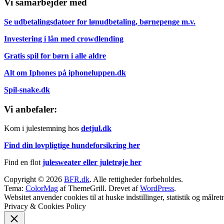
Vi samarbejder med
Se udbetalingsdatoer for lønudbetaling, børnepenge m.v.
Investering i lån med crowdlending
Gratis spil for børn i alle aldre
Alt om Iphones på iphoneluppen.dk
Spil-snake.dk
Vi anbefaler:
Kom i julestemning hos
detjul.dk
Find din lovpligtige hundeforsikring her
Find en flot
julesweater eller juletrøje her
Copyright © 2026
BFR.dk
. Alle rettigheder forbeholdes.
Tema:
ColorMag
af ThemeGrill. Drevet af
WordPress
.
Websitet anvender cookies til at huske indstillinger, statistik og målr
Privacy & Cookies Policy