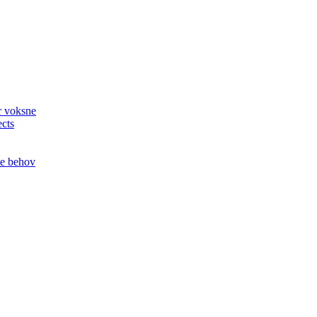
or voksne
ects
le behov