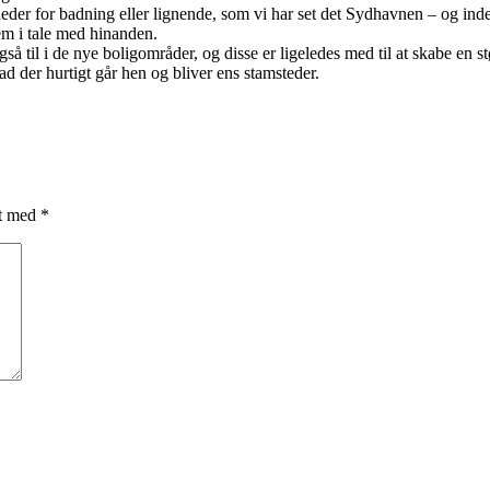
heder for badning eller lignende, som vi har set det Sydhavnen – og ind
em i tale med hinanden.
 til i de nye boligområder, og disse er ligeledes med til at skabe en 
ad der hurtigt går hen og bliver ens stamsteder.
et med
*