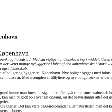
benhavn
 København
nkt og hovedstad. Med sin vigtige handelsplacering i middelalderen o
or har der været mange nybyggerier i løbet af den københavnske historie –
n også fællesskab.
elsen af boliger og byggerier i København. Nye boliger bygges med fo
havn i disse år. Med mængden af tilflyttere og nye boligprojekter er de
grund kunne man forestille sig, at der ofte også var et større naboskab 
, kan man fx godt bo i hver sin opgang, og det besværliggør altså det 
erier.
gbyggerier. Det kan være baggårdsområder eller natursteder, men det k
ingens beboere.