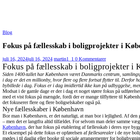
Blog
Fokus på fællesskab i boligprojekter i Kø
juli 16, 2024
juli 16, 2024
martin1_1
0 Kommentarer
Fokus på fællesskab i boligprojekter i
Siden 1400-tallet har København været Danmarks centrum, samlingspu
i dag er det en millionby, hvor flere og flere fortsat flytter til. Derf
bybillede i dag. Fokus er i dag imidlertid ikke kun på udbyggelse, me
Modsat i de gamle dage er der i dag et noget større fokus på udfør
med et vist fokus på mængde, fordi der er mange tilflyttere til Køben
det fokuserer flere og flere boligselskaber også på.
Nye fællesskaber i København
Bor man i København, er det naturligt, at man bor i lejlighed. Af den 
– men det er langtfra altid tilfældet. For selvom man deler samme væg
København
, der har fokus på etablering af fællesskab i deres nye bygg
Et eksempel på dette fokus er opførelsen af
fællesarealer
i de nye boli
mødes i til daglig eller booke til sociale arrangementer for boligbygn