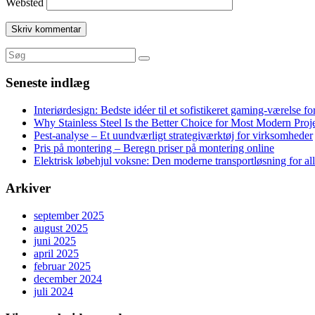
Websted
Seneste indlæg
Interiørdesign: Bedste idéer til et sofistikeret gaming-værelse f
Why Stainless Steel Is the Better Choice for Most Modern Proj
Pest-analyse – Et uundværligt strategiværktøj for virksomheder
Pris på montering – Beregn priser på montering online
Elektrisk løbehjul voksne: Den moderne transportløsning for al
Arkiver
september 2025
august 2025
juni 2025
april 2025
februar 2025
december 2024
juli 2024