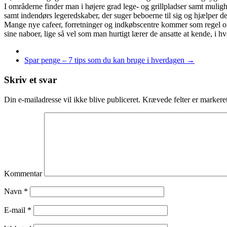
I områderne finder man i højere grad lege- og grillpladser samt mulig
samt indendørs legeredskaber, der suger beboerne til sig og hjælper d
Mange nye cafeer, forretninger og indkøbscentre kommer som regel også
sine naboer, lige så vel som man hurtigt lærer de ansatte at kende, i hv
Spar penge – 7 tips som du kan bruge i hverdagen
→
Skriv et svar
Din e-mailadresse vil ikke blive publiceret.
Krævede felter er marker
Kommentar
Navn
*
E-mail
*