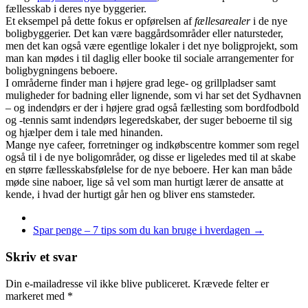
fællesskab i deres nye byggerier.
Et eksempel på dette fokus er opførelsen af
fællesarealer
i de nye
boligbyggerier. Det kan være baggårdsområder eller natursteder,
men det kan også være egentlige lokaler i det nye boligprojekt, som
man kan mødes i til daglig eller booke til sociale arrangementer for
boligbygningens beboere.
I områderne finder man i højere grad lege- og grillpladser samt
muligheder for badning eller lignende, som vi har set det Sydhavnen
– og indendørs er der i højere grad også fællesting som bordfodbold
og -tennis samt indendørs legeredskaber, der suger beboerne til sig
og hjælper dem i tale med hinanden.
Mange nye cafeer, forretninger og indkøbscentre kommer som regel
også til i de nye boligområder, og disse er ligeledes med til at skabe
en større fællesskabsfølelse for de nye beboere. Her kan man både
møde sine naboer, lige så vel som man hurtigt lærer de ansatte at
kende, i hvad der hurtigt går hen og bliver ens stamsteder.
Spar penge – 7 tips som du kan bruge i hverdagen
→
Skriv et svar
Din e-mailadresse vil ikke blive publiceret.
Krævede felter er
markeret med
*