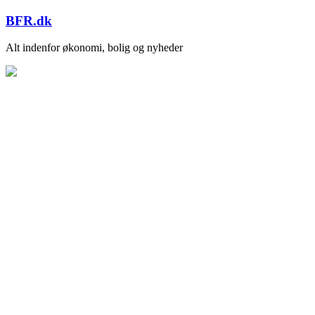
Skip
BFR.dk
to
content
Alt indenfor økonomi, bolig og nyheder