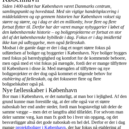
Siden 1400-tallet har København været Danmarks centrum,
samlingspunkt og hovedstad. Med sin vigtige handelsplacering i
middelalderen og op gennem historien har København vokset sig
større og større, og i dag er det en millionby, hvor flere og flere
fortsat flytter til. Derfor har der været mange nybyggerier i løbet af
den københavnske historie – og boligprojekterne er fortsat en stor
del af det københavnske bybillede i dag. Fokus er i dag imidlertid
ikke kun på udbyggelse, men også fællesskab.
Modsat i de gamle dage er der i dag et noget større fokus på
udførelsen af boliger og byggerier i København. Nye boliger bygges
med fokus på bæredygtighed og komfort for de kommende beboere,
men også med et vist fokus på mængde, fordi der er mange tilflyttere
til København i disse år. Med mængden af tilflyttere og nye
boligprojekter er der dog også kommet et stigende behov for
etablering af fællesskab
, og det fokuserer flere og flere
boligselskaber også på.
Nye fællesskaber i København
Bor man i København, er det naturligt, at man bor i lejlighed. Af den
grund kunne man forestille sig, at der ofte også var et større
naboskab her end andre steder, fordi man bogstaveligt talt deler de
samme vægge – men det er langtfra altid tilfældet. For selvom man
deler samme væg, kan man fx godt bo i hver sin opgang, og det
besværliggør altså det gode naboskab en hel del. Derfor er der i dag
mange
projektboliger i København
, der har fokus på etablering af