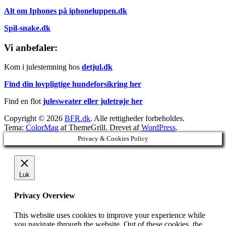
Alt om Iphones på iphoneluppen.dk
Spil-snake.dk
Vi anbefaler:
Kom i julestemning hos
detjul.dk
Find din lovpligtige hundeforsikring her
Find en flot
julesweater eller juletrøje her
Copyright © 2026
BFR.dk
. Alle rettigheder forbeholdes.
Tema:
ColorMag
af ThemeGrill. Drevet af
WordPress
.
Privacy & Cookies Policy
Luk
Privacy Overview
This website uses cookies to improve your experience while
you navigate through the website. Out of these cookies, the