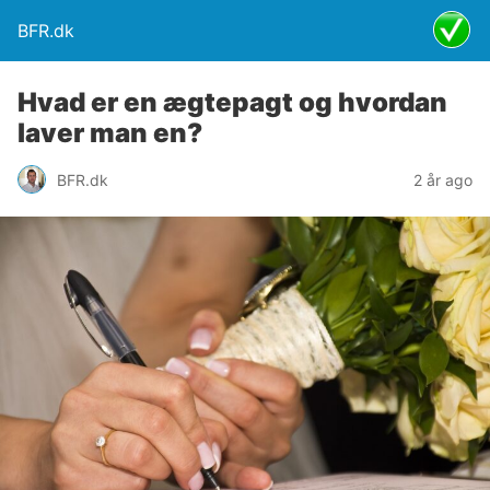
BFR.dk
Hvad er en ægtepagt og hvordan
laver man en?
BFR.dk
2 år ago