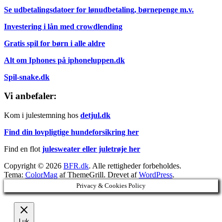
Se udbetalingsdatoer for lønudbetaling, børnepenge m.v.
Investering i lån med crowdlending
Gratis spil for børn i alle aldre
Alt om Iphones på iphoneluppen.dk
Spil-snake.dk
Vi anbefaler:
Kom i julestemning hos
detjul.dk
Find din lovpligtige hundeforsikring her
Find en flot
julesweater eller juletrøje her
Copyright © 2026
BFR.dk
. Alle rettigheder forbeholdes.
Tema:
ColorMag
af ThemeGrill. Drevet af
WordPress
.
Privacy & Cookies Policy
Luk