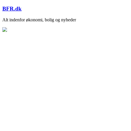
Skip
BFR.dk
to
content
Alt indenfor økonomi, bolig og nyheder