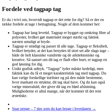
Fordele ved tagpap tag
Er du i tvivl om, hvorvidt tagpap er det rette for dig? Så er der en
række fordele at tage i betragtning. Nogle af dem kommer her:
Tagpap har lang levetid. Tagpap er bygget op omkring fibre af
polyester, hvilket gør materialet meget stærkt og faktisk
næsten umuligt at bryde.
Tagpap er smidigt og passer til alle tage. Tagpap er fleksibelt,
hvilket betyder, at det kan benyttes til stort set alle slags tage –
både de helt klassiske vandrette og de arkitektoniske og
kreative. Så uanset om dit tag er fladt eller buet, er tagpap en
god løsning for dig.
Unikt grafisk udtryk. “Tagpap” lyder måske kedeligt, men
faktisk kan du få et meget karakteristisk tag med tagpap. Du
kan vælge forskellige trælister og på den måde bestemme,
hvor markant en struktur, dit tag skal have. Og du kan også
vælge mineraluld, der giver dit tag en blød afslutning.
Mulighederne er altså mange, når det kommer til det rent
æstetiske.
Spar penge – 7 tips som du kan bruge i hverdagen
→