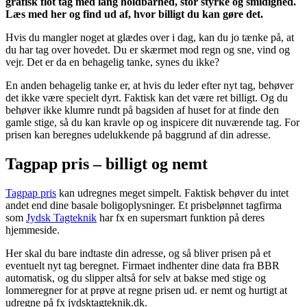
grafisk flot tag med lang holdbarhed, stor styrke og smidighed.
Læs med her og find ud af, hvor billigt du kan gøre det.
Hvis du mangler noget at glædes over i dag, kan du jo tænke på, at
du har tag over hovedet. Du er skærmet mod regn og sne, vind og
vejr. Det er da en behagelig tanke, synes du ikke?
En anden behagelig tanke er, at hvis du leder efter nyt tag, behøver
det ikke være specielt dyrt. Faktisk kan det være ret billigt. Og du
behøver ikke klumre rundt på bagsiden af huset for at finde den
gamle stige, så du kan kravle op og inspicere dit nuværende tag. For
prisen kan beregnes udelukkende på baggrund af din adresse.
Tagpap pris – billigt og nemt
Tagpap pris
kan udregnes meget simpelt. Faktisk behøver du intet
andet end dine basale boligoplysninger. Et prisbelønnet tagfirma
som
Jydsk Tagteknik
har fx en supersmart funktion på deres
hjemmeside.
Her skal du bare indtaste din adresse, og så bliver prisen på et
eventuelt nyt tag beregnet. Firmaet indhenter dine data fra BBR
automatisk, og du slipper altså for selv at bakse med stige og
lommeregner for at prøve at regne prisen ud. er nemt og hurtigt at
udregne på fx jydsktagteknik.dk.