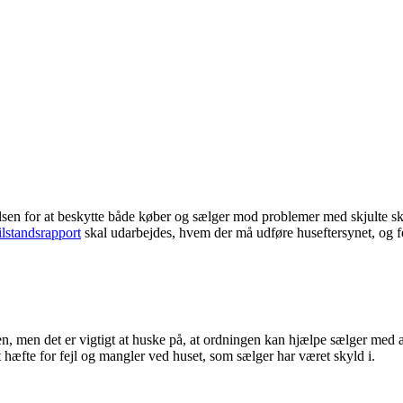
lsen for at beskytte både køber og sælger mod problemer med skjulte sk
ilstandsrapport
skal udarbejdes, hvem der må udføre huseftersynet, og 
en, men det er vigtigt at huske på, at ordningen kan hjælpe sælger med at 
t hæfte for fejl og mangler ved huset, som sælger har været skyld i.