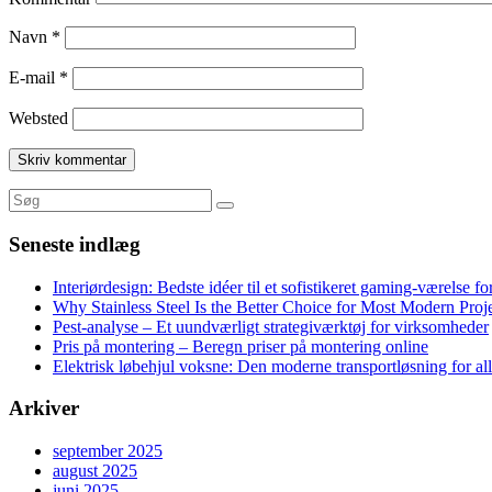
Navn
*
E-mail
*
Websted
Seneste indlæg
Interiørdesign: Bedste idéer til et sofistikeret gaming-værelse f
Why Stainless Steel Is the Better Choice for Most Modern Proj
Pest-analyse – Et uundværligt strategiværktøj for virksomheder
Pris på montering – Beregn priser på montering online
Elektrisk løbehjul voksne: Den moderne transportløsning for al
Arkiver
september 2025
august 2025
juni 2025