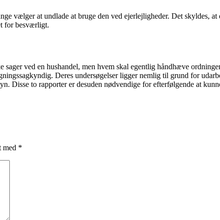
 vælger at undlade at bruge den ved ejerlejligheder. Det skyldes, at de
 for besværligt.
 sager ved en hushandel, men hvem skal egentlig håndhæve ordningen? Fo
ygningssagkyndig. Deres undersøgelser ligger nemlig til grund for udarbe
syn. Disse to rapporter er desuden nødvendige for efterfølgende at kunne
et med
*