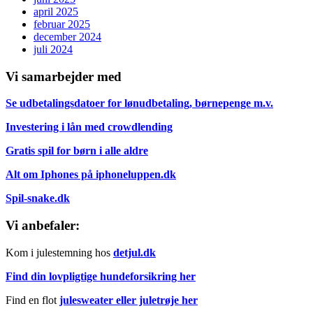
april 2025
februar 2025
december 2024
juli 2024
Vi samarbejder med
Se udbetalingsdatoer for lønudbetaling, børnepenge m.v.
Investering i lån med crowdlending
Gratis spil for børn i alle aldre
Alt om Iphones på iphoneluppen.dk
Spil-snake.dk
Vi anbefaler:
Kom i julestemning hos
detjul.dk
Find din lovpligtige hundeforsikring her
Find en flot
julesweater eller juletrøje her