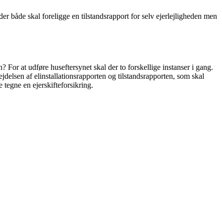
r både skal foreligge en tilstandsrapport for selv ejerlejligheden men
r at udføre huseftersynet skal der to forskellige instanser i gang.
jdelsen af elinstallationsrapporten og tilstandsrapporten, som skal
 tegne en ejerskifteforsikring.