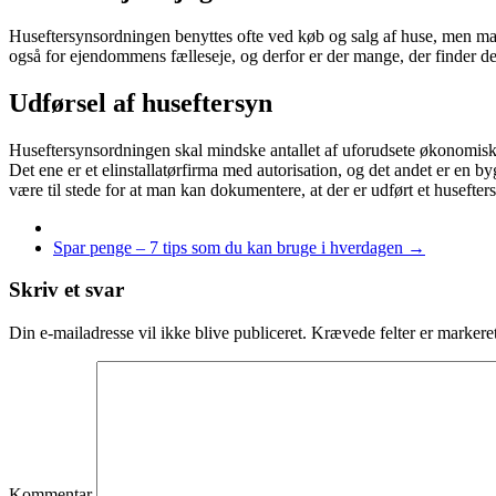
Huseftersynsordningen benyttes ofte ved køb og salg af huse, men mange
også for ejendommens fælleseje, og derfor er der mange, der finder det
Udførsel af huseftersyn
Huseftersynsordningen skal mindske antallet af uforudsete økonomiske
Det ene er et elinstallatørfirma med autorisation, og det andet er en b
være til stede for at man kan dokumentere, at der er udført et husefter
Spar penge – 7 tips som du kan bruge i hverdagen
→
Skriv et svar
Din e-mailadresse vil ikke blive publiceret.
Krævede felter er marker
Kommentar