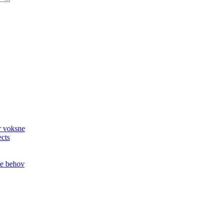
or voksne
ects
le behov