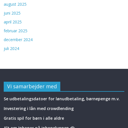
august 2025
juni 2025
april 2025
februar 2025
december 2024
juli 2024
Vi samarbejder med
Se udbetalingsdatoer for lønudbetaling, børnepenge m.v.
Investering i lån med crowdlending
Gratis spil for børn i alle aldre
Alt om Iphones på iphoneluppen.dk