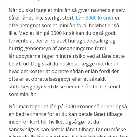
Når du skal tage et minilån så giver navnet sig selv.
Så er lånet ikke særligt stort.
Lån 3000 kroner
er
ofte betegnet som et minilån fordi beløbet er så
lille. Med et lån på 3000 kr så kan du også godt
forvente at der er relativt hurtig udbetaling og
hurtig gennemsyn af ansøgningerne fordi
lånudbyderne tager mindre risiko ved at låne dette
beløb ud. Dog skal du huske at lægge mærke til
hvad det koster at oprette sådan et lån fordi der
ofte er et oprettelsesgebyr eller et såkaldt
stiftelsesgebyr ved disse nemme lån bedre kendt
som minilån.
Når man tager et lån på 3000 kroner så er der også
en bedre chance for at du kan betale lånet tilbage
indenfor kort tid, hvilket også gør at du
sandsynligvis kan betale lånet tilbage før du måske
ellers skulle have gjort det, hvilket betyder at du har