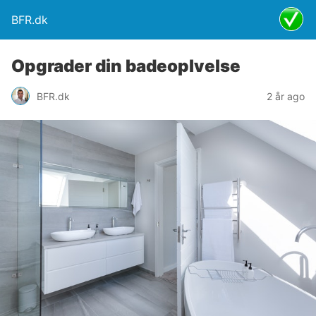
BFR.dk
Opgrader din badeoplvelse
BFR.dk
2 år ago