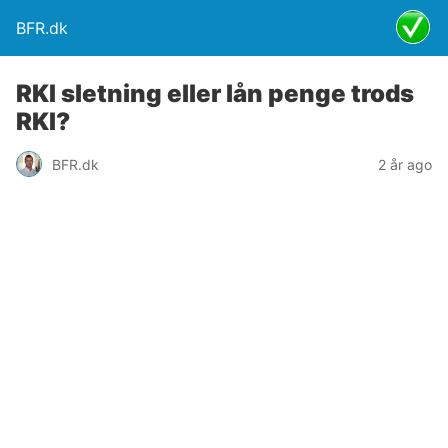
BFR.dk
RKI sletning eller lån penge trods
RKI?
BFR.dk
2 år ago