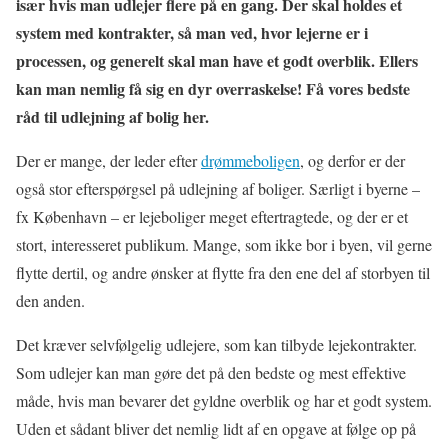
især hvis man udlejer flere på en gang. Der skal holdes et
system med kontrakter, så man ved, hvor lejerne er i
processen, og generelt skal man have et godt overblik. Ellers
kan man nemlig få sig en dyr overraskelse! Få vores bedste
råd til udlejning af bolig her.
Der er mange, der leder efter
drømmeboligen
, og derfor er der
også stor efterspørgsel på udlejning af boliger. Særligt i byerne –
fx København – er lejeboliger meget eftertragtede, og der er et
stort, interesseret publikum. Mange, som ikke bor i byen, vil gerne
flytte dertil, og andre ønsker at flytte fra den ene del af storbyen til
den anden.
Det kræver selvfølgelig udlejere, som kan tilbyde lejekontrakter.
Som udlejer kan man gøre det på den bedste og mest effektive
måde, hvis man bevarer det gyldne overblik og har et godt system.
Uden et sådant bliver det nemlig lidt af en opgave at følge op på