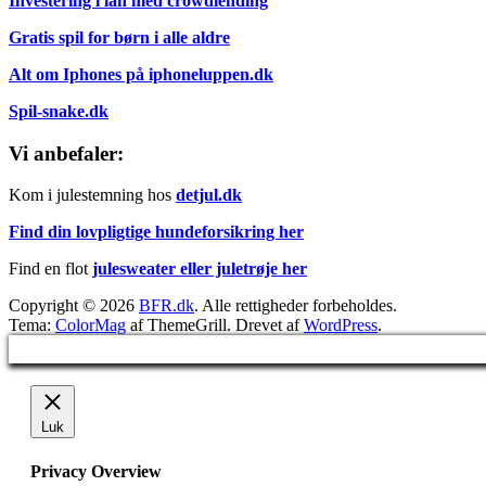
Investering i lån med crowdlending
Gratis spil for børn i alle aldre
Alt om Iphones på iphoneluppen.dk
Spil-snake.dk
Vi anbefaler:
Kom i julestemning hos
detjul.dk
Find din lovpligtige hundeforsikring her
Find en flot
julesweater eller juletrøje her
Copyright © 2026
BFR.dk
. Alle rettigheder forbeholdes.
Tema:
ColorMag
af ThemeGrill. Drevet af
WordPress
.
Luk
Privacy Overview