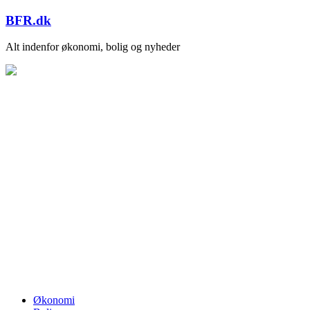
Skip
BFR.dk
to
content
Alt indenfor økonomi, bolig og nyheder
Økonomi