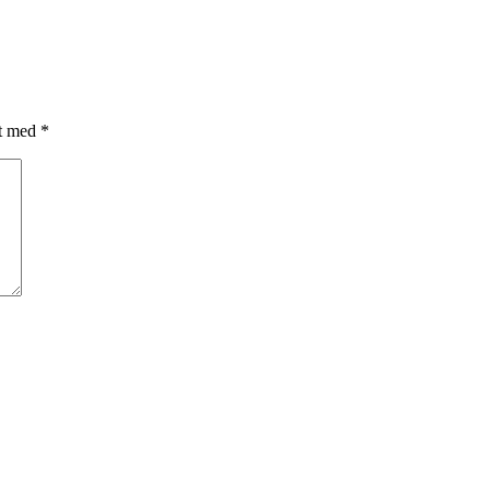
et med
*