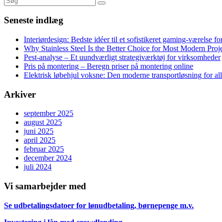
Seneste indlæg
Interiørdesign: Bedste idéer til et sofistikeret gaming-værelse f
Why Stainless Steel Is the Better Choice for Most Modern Proj
Pest-analyse – Et uundværligt strategiværktøj for virksomheder
Pris på montering – Beregn priser på montering online
Elektrisk løbehjul voksne: Den moderne transportløsning for al
Arkiver
september 2025
august 2025
juni 2025
april 2025
februar 2025
december 2024
juli 2024
Vi samarbejder med
Se udbetalingsdatoer for lønudbetaling, børnepenge m.v.