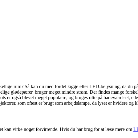
e forskellige rum? Så kan du med fordel kigge efter LED-belysning, da du
ndelige glødepærer, bruger meget mindre strøm. Der findes mange forsk
ts er også blevet meget populære, og bruges ofte på badeværelset, eller 
rer, som oftest er brugt som arbejdslampe, da lyset er hvidere og kla
et kan virke noget forvirrende. Hvis du har brug for at læse mere om
L