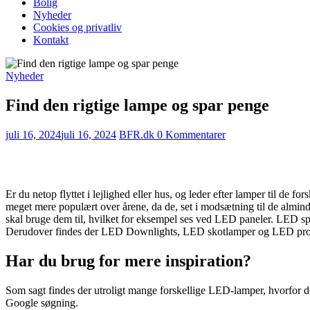
Bolig
Nyheder
Cookies og privatliv
Kontakt
Nyheder
Find den rigtige lampe og spar penge
juli 16, 2024
juli 16, 2024
BFR.dk
0 Kommentarer
Er du netop flyttet i lejlighed eller hus, og leder efter lamper til d
meget mere populært over årene, da de, set i modsætning til de almi
skal bruge dem til, hvilket for eksempel ses ved LED paneler. LED spo
Derudover findes der LED Downlights, LED skotlamper og LED projektø
Har du brug for mere inspiration?
Som sagt findes der utroligt mange forskellige LED-lamper, hvorfor d
Google søgning.