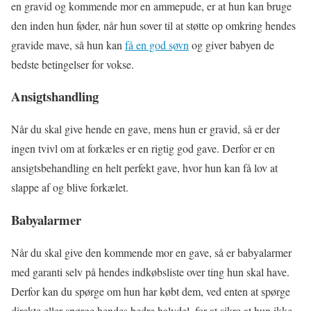
en gravid og kommende mor en ammepude, er at hun kan bruge
den inden hun føder, når hun sover til at støtte op omkring hendes
gravide mave, så hun kan
få en god søvn
og giver babyen de
bedste betingelser for vokse.
Ansigtshandling
Når du skal give hende en gave, mens hun er gravid, så er der
ingen tvivl om at forkæles er en rigtig god gave. Derfor er en
ansigtsbehandling en helt perfekt gave, hvor hun kan få lov at
slappe af og blive forkælet.
Babyalarmer
Når du skal give den kommende mor en gave, så er babyalarmer
med garanti selv på hendes indkøbsliste over ting hun skal have.
Derfor kan du spørge om hun har købt dem, ved enten at spørge
direkte eller spørge hendes bedre halvdel, for at sikre at hun ikke