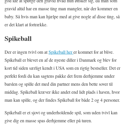
god ide at spørge den gravid hvad hun ønsker sig, da man som
gravid altid har en masse ting man mangler, når der kommer en
baby. Så hvis man kan hjælpe med at give nogle af disse ting, så
er det klart at fortrække.
Spikeball
Der er ingen tvivl om at
Spikeball her
er kommet for at blive.
Spikeball er blevet en af de nyeste diller i Danmark og blev for
kort tid siden særligt kendt i USA som en rigtig bestseller. Det er
perfekt fordi du kan sagtens pakke det frem derhjemme under
barslen og spille det med din partner mens den bette sover til
middag. Spikeball kræver ikke andet end lidt plads i haven, hvor
man kan spille, og der findes Spikeball for både 2 og 4 personer.
Spikeball er et sjovt og underholdende spil, som uden tvivl kan
give dig en masse spas derhjemme eller på turen.