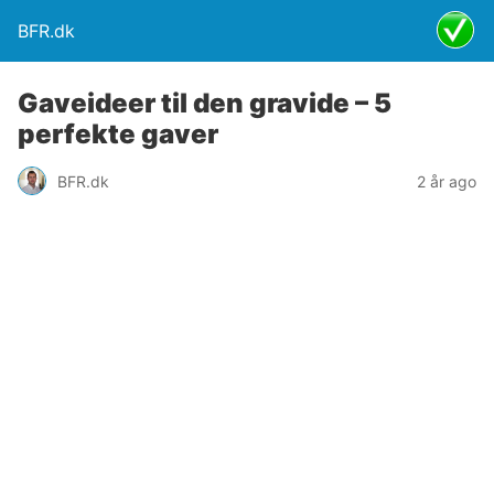
BFR.dk
Gaveideer til den gravide – 5
perfekte gaver
BFR.dk
2 år ago