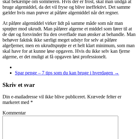
skal bekæmpe om sommeren. Hvis der er frost, skal man undgå at
bruge algemiddel, da det vil fryse og blive ineffektivt. Det samme
gælder hvis man prøver at påføre algemiddel når det regner.
At påføre algemiddel virker lidt på samme måde som når man
sprøjter mod ukrudt. Man påfører algerne et middel som fører til at
de dør og forsvinder fra den overflade man ønsker at behandle. Man
behøver faktisk ikke særligt meget udstyr for selv at påføre
algefjerner, men en ukrudtsprøjte er et helt klart minimum, som man
skal have for at kunne løse opgaven. Hvis du ikke selv kan fjerne
algerne, er det muligt at få opgaven løst professionelt.
Spar penge – 7 tips som du kan bruge i hverdagen
→
Skriv et svar
Din e-mailadresse vil ikke blive publiceret.
Krævede felter er
markeret med
*
Kommentar