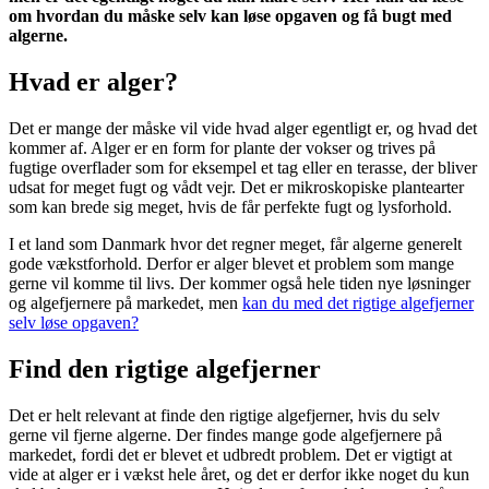
om hvordan du måske selv kan løse opgaven og få bugt med
algerne.
Hvad er alger?
Det er mange der måske vil vide hvad alger egentligt er, og hvad det
kommer af. Alger er en form for plante der vokser og trives på
fugtige overflader som for eksempel et tag eller en terasse, der bliver
udsat for meget fugt og vådt vejr. Det er mikroskopiske plantearter
som kan brede sig meget, hvis de får perfekte fugt og lysforhold.
I et land som Danmark hvor det regner meget, får algerne generelt
gode vækstforhold. Derfor er alger blevet et problem som mange
gerne vil komme til livs. Der kommer også hele tiden nye løsninger
og algefjernere på markedet, men
kan du med det rigtige algefjerner
selv løse opgaven?
Find den rigtige algefjerner
Det er helt relevant at finde den rigtige algefjerner, hvis du selv
gerne vil fjerne algerne. Der findes mange gode algefjernere på
markedet, fordi det er blevet et udbredt problem. Det er vigtigt at
vide at alger er i vækst hele året, og det er derfor ikke noget du kun