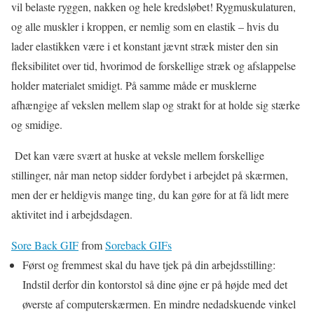
vil belaste ryggen, nakken og hele kredsløbet! Rygmuskulaturen,
og alle muskler i kroppen, er nemlig som en elastik – hvis du
lader elastikken være i et konstant jævnt stræk mister den sin
fleksibilitet over tid, hvorimod de forskellige stræk og afslappelse
holder materialet smidigt. På samme måde er musklerne
afhængige af vekslen mellem slap og strakt for at holde sig stærke
og smidige.
Det kan være svært at huske at veksle mellem forskellige
stillinger, når man netop sidder fordybet i arbejdet på skærmen,
men der er heldigvis mange ting, du kan gøre for at få lidt mere
aktivitet ind i arbejdsdagen.
Sore Back GIF
from
Soreback GIFs
Først og fremmest skal du have tjek på din arbejdsstilling:
Indstil derfor din kontorstol så dine øjne er på højde med det
øverste af computerskærmen. En mindre nedadskuende vinkel