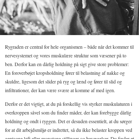
Rygraden er central for hele organismen – både når det kommer til
nervesystemet og vores muskulære struktur som væsener på to
ben. Derfor kan en dårlig holdning på sigt give store problemer:
En foroverbøjet kropsholdning fører til belastning af nakke og
skuldre, ligesom det slider på ryg og lænd og fører til slid og
infiltrationer, der kan være svære at komme af med igen.
Derfor er det vigtigt, at du på forskellig vis styrker muskulaturen i
overkroppen såvel som du finder måder, der kan forebygge dårlig
holdning og ondt i ryggen. Det er desuden essentielt, at du sørger
for at dit arbejdsmiljø er indrettet, så du ikke belaster kroppen ved
gentagne løft eller monotone stillinger og bevægelser. Du finder et