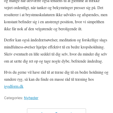
og mange har desværre også tendens til at glemme at trække
vejret ordentligt, når tanker og bekymringer presser sig på. Det
resulterer i at brystmuskulaturen ikke udvides og afspændes, men
konstant befinder sig i en anstrengt position, hvor vi simpelthen
ikke får nok af den velgørende og beroligende ilt.
Derfor kan også åndedrætsøvelser, meditation og forskellige slags
mindfulness-øvelser hjælpe effektivt til en bedre kropsholdning.
Skriv eventuelt en lille seddel til dig selv, hvor du minder dig selv
om at sætte dig ret op og tage nogle dybe, befriende åndedrag.
Hvis du gerne vil have råd til at træne dig til en bedre holdning og
sundere ryg, så kan du finde en masse råd til træning hos
igodform.dk
Categories:
Nyheder