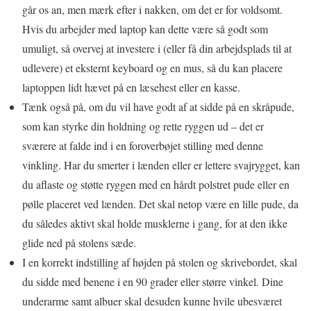
går os an, men mærk efter i nakken, om det er for voldsomt.
Hvis du arbejder med laptop kan dette være så godt som
umuligt, så overvej at investere i (eller få din arbejdsplads til at
udlevere) et eksternt keyboard og en mus, så du kan placere
laptoppen lidt hævet på en læsehest eller en kasse.
Tænk også på, om du vil have godt af at sidde på en skråpude,
som kan styrke din holdning og rette ryggen ud – det er
sværere at falde ind i en foroverbøjet stilling med denne
vinkling. Har du smerter i lænden eller er lettere svajrygget, kan
du aflaste og støtte ryggen med en hårdt polstret pude eller en
pølle placeret ved lænden. Det skal netop være en lille pude, da
du således aktivt skal holde musklerne i gang, for at den ikke
glide ned på stolens sæde.
I en korrekt indstilling af højden på stolen og skrivebordet, skal
du sidde med benene i en 90 grader eller større vinkel. Dine
underarme samt albuer skal desuden kunne hvile ubesværet