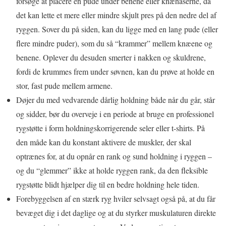
forsøge at placere en pude under benene eller knæhaserne, da
det kan lette et mere eller mindre skjult pres på den nedre del af
ryggen. Sover du på siden, kan du ligge med en lang pude (eller
flere mindre puder), som du så “krammer” mellem knæene og
benene. Oplever du desuden smerter i nakken og skuldrene,
fordi de krummes frem under søvnen, kan du prøve at holde en
stor, fast pude mellem armene.
Døjer du med vedvarende dårlig holdning både når du går, står
og sidder, bør du overveje i en periode at bruge en professionel
rygstøtte i form holdningskorrigerende seler eller t-shirts. På
den måde kan du konstant aktivere de muskler, der skal
optrænes for, at du opnår en rank og sund holdning i ryggen –
og du “glemmer” ikke at holde ryggen rank, da den fleksible
rygstøtte blidt hjælper dig til en bedre holdning hele tiden.
Forebyggelsen af en stærk ryg hviler selvsagt også på, at du får
bevæget dig i det daglige og at du styrker muskulaturen direkte