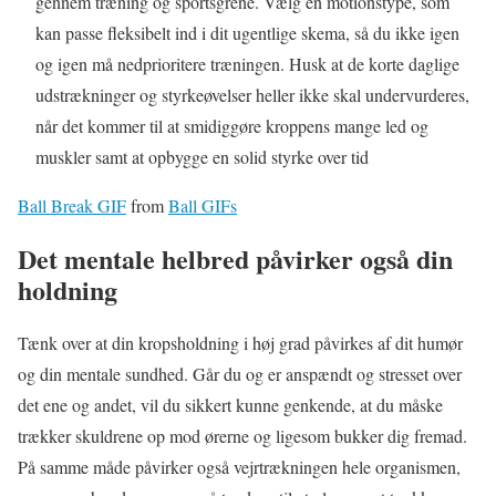
gennem træning og sportsgrene. Vælg en motionstype, som
kan passe fleksibelt ind i dit ugentlige skema, så du ikke igen
og igen må nedprioritere træningen. Husk at de korte daglige
udstrækninger og styrkeøvelser heller ikke skal undervurderes,
når det kommer til at smidiggøre kroppens mange led og
muskler samt at opbygge en solid styrke over tid
Ball Break GIF
from
Ball GIFs
Det mentale helbred påvirker også din
holdning
Tænk over at din kropsholdning i høj grad påvirkes af dit humør
og din mentale sundhed. Går du og er anspændt og stresset over
det ene og andet, vil du sikkert kunne genkende, at du måske
trækker skuldrene op mod ørerne og ligesom bukker dig fremad.
På samme måde påvirker også vejrtrækningen hele organismen,