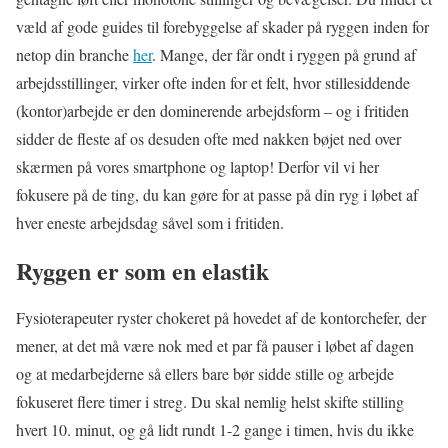
væld af gode guides til forebyggelse af skader på ryggen inden for
netop din branche
her
. Mange, der får ondt i ryggen på grund af
arbejdsstillinger, virker ofte inden for et felt, hvor stillesiddende
(kontor)arbejde er den dominerende arbejdsform – og i fritiden
sidder de fleste af os desuden ofte med nakken bøjet ned over
skærmen på vores smartphone og laptop! Derfor vil vi her
fokusere på de ting, du kan gøre for at passe på din ryg i løbet af
hver eneste arbejdsdag såvel som i fritiden.
Ryggen er som en elastik
Fysioterapeuter ryster chokeret på hovedet af de kontorchefer, der
mener, at det må være nok med et par få pauser i løbet af dagen
og at medarbejderne så ellers bare bør sidde stille og arbejde
fokuseret flere timer i streg. Du skal nemlig helst skifte stilling
hvert 10. minut, og gå lidt rundt 1-2 gange i timen, hvis du ikke